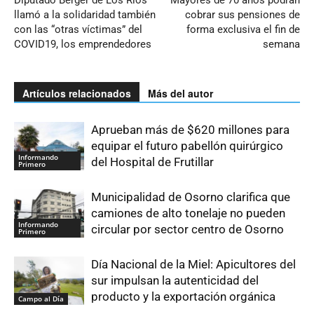
Diputado Berger de Los Ríos
Mayores de 70 años podrán
llamó a la solidaridad también
cobrar sus pensiones de
con las “otras víctimas” del
forma exclusiva el fin de
COVID19, los emprendedores
semana
Artículos relacionados
Más del autor
Aprueban más de $620 millones para
equipar el futuro pabellón quirúrgico
Informando
del Hospital de Frutillar
Primero
Municipalidad de Osorno clarifica que
camiones de alto tonelaje no pueden
Informando
circular por sector centro de Osorno
Primero
Día Nacional de la Miel: Apicultores del
sur impulsan la autenticidad del
producto y la exportación orgánica
Campo al Día