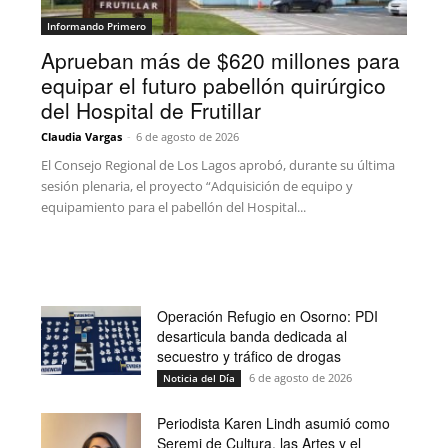
Informando Primero
Aprueban más de $620 millones para
equipar el futuro pabellón quirúrgico
del Hospital de Frutillar
Claudia Vargas
-
6 de agosto de 2026
El Consejo Regional de Los Lagos aprobó, durante su última
sesión plenaria, el proyecto “Adquisición de equipo y
equipamiento para el pabellón del Hospital...
Operación Refugio en Osorno: PDI
desarticula banda dedicada al
secuestro y tráfico de drogas
6 de agosto de 2026
Noticia del Día
Periodista Karen Lindh asumió como
Seremi de Cultura, las Artes y el