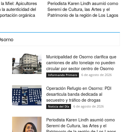
la Miel: Apicultores
Periodista Karen Lindh asumió como
 la autenticidad del
Seremi de Cultura, las Artes y el
portación orgánica
Patrimonio de la región de Los Lagos
sorno
Municipalidad de Osorno clarifica que
camiones de alto tonelaje no pueden
circular por sector centro de Osorno
6 de agosto de 2026
Informando Primero
Operación Refugio en Osorno: PDI
desarticula banda dedicada al
secuestro y tráfico de drogas
6 de agosto de 2026
Noticia del Día
Periodista Karen Lindh asumió como
Seremi de Cultura, las Artes y el
Patrimonio de la región de Los Lagos