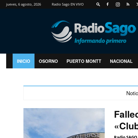
jueves, 6 agosto, 2026
Radio Sago EN VIVO
RadioSago
INICIO
OSORNO
PUERTO MONTT
NACIONAL
Notic
Falle
«Club
Radio SAGO