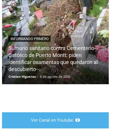
INFORMANDO PRIMERO
CAMPO A
Sumario sanitario contra Cementerio
Católico de Puerto Montt: piden
ProREP
identificar osamentas que quedaron al
la sus
descubierto
plásti
Cristian Higueras
-
6 de agosto de 2026
Claudia V
Ver Canal en Youtube