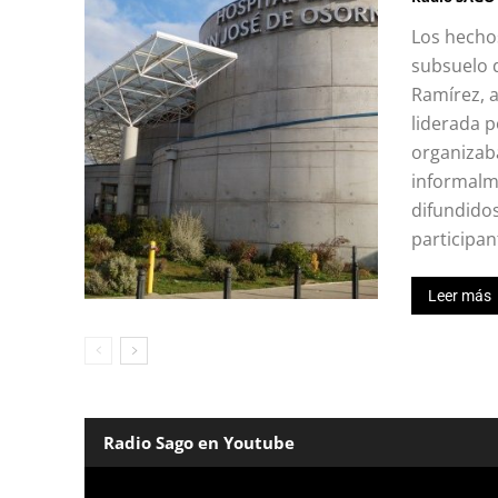
Los hechos
subsuelo d
Ramírez, a
liderada p
organizab
informalme
difundidos
participan
Leer más
Radio Sago en Youtube