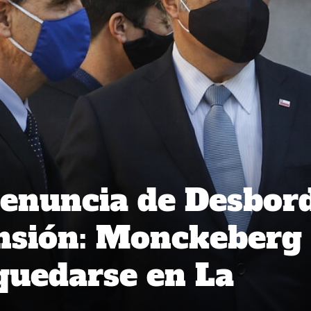
enuncia de Desbor
nsión: Monckeberg 
 quedarse en La