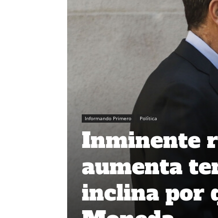
Informando Primero
Política
Inminente r
aumenta te
inclina por