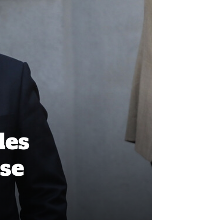
des
se