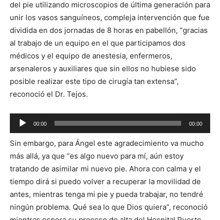
del pie utilizando microscopios de última generación para
unir los vasos sanguíneos, compleja intervención que fue
dividida en dos jornadas de 8 horas en pabellón, “gracias
al trabajo de un equipo en el que participamos dos
médicos y el equipo de anestesia, enfermeros,
arsenaleros y auxiliares que sin ellos no hubiese sido
posible realizar este tipo de cirugía tan extensa”,
reconoció el Dr. Tejos.
Reproductor
00:00
00:00
de
Sin embargo, para Ángel este agradecimiento va mucho
audio
más allá, ya que “es algo nuevo para mí, aún estoy
tratando de asimilar mi nuevo pie. Ahora con calma y el
tiempo dirá si puedo volver a recuperar la movilidad de
antes, mientras tenga mi pie y pueda trabajar, no tendré
ningún problema. Qué sea lo que Dios quiera”, reconoció
mientras espera su proceso de alta del Hospital Puerto