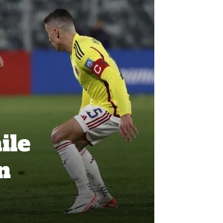
ile
n