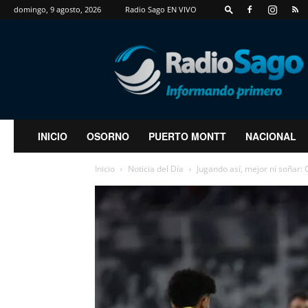
domingo, 9 agosto, 2026
Radio Sago EN VIVO
RadioSago
INICIO
OSORNO
PUERTO MONTT
NACIONAL
Inicio
Noticia del Día
Jugando así, mejor ni soñar: 