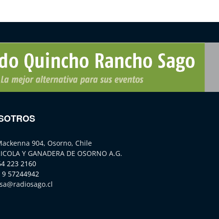
SOTROS
Mackenna 904, Osorno, Chile
ICOLA Y GANADERA DE OSORNO A.G.
64 223 2160
 9 57244942
sa@radiosago.cl