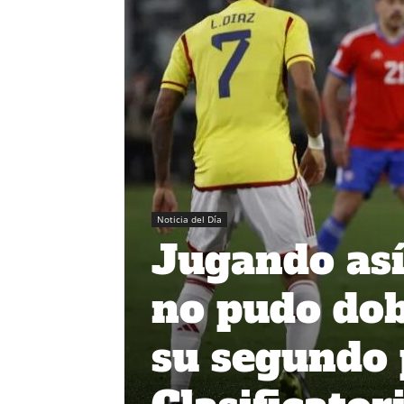
Noticia del Día
Jugando así,
no pudo dob
su segundo 