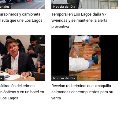
ionales
Noticia del Día
Carabineros y camioneta
Temporal en Los Lagos daña 97
n ruta que une Los Lagos
viviendas y se mantiene la alerta
preventiva
ía
Noticia del Día
filtración del crimen
Revelan red criminal que «maquilla
n ópticas y en un hotel en
salmones» descompuestos para su
e Los Lagos
venta