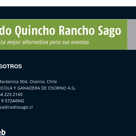
SOTROS
Mackenna 904, Osorno, Chile
ICOLA Y GANADERA DE OSORNO A.G.
64 223 2160
 9 57244942
sa@radiosago.cl