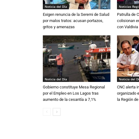
Noticia del Día
Noticias Reg
Exigen renuncia de la Seremi de Salud
Patrulla de 
por malos tratos: acusan portazos,
colisionan e
gritos y amenazas
con Valdivia
Noticia del Día
Noticia del D
Gobierno constituye Mesa Regional
CNC alerta in
por el Empleo en Los Lagos tras
organizado e
aumento de la cesantía a 7,1%
la Región d