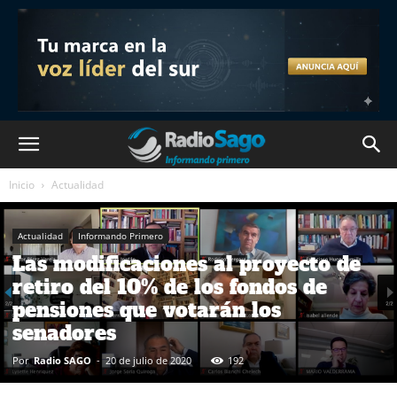
Inicio
Actualidad
Actualidad
Informando Primero
Las modificaciones al proyecto de
retiro del 10% de los fondos de
pensiones que votarán los
senadores
Por
Radio SAGO
-
20 de julio de 2020
192