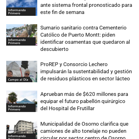
ante sistema frontal pronosticado para
Informando
este fin de semana
Primero
Sumario sanitario contra Cementerio
Católico de Puerto Montt: piden
Informando
identificar osamentas que quedaron al
Primero
descubierto
ProREP y Consorcio Lechero
impulsarán la sustentabilidad y gestión
de residuos plásticos en sector lácteo
Campo al Día
Aprueban más de $620 millones para
equipar el futuro pabellón quirúrgico
Informando
del Hospital de Frutillar
Primero
Municipalidad de Osorno clarifica que
camiones de alto tonelaje no pueden
Informando
circular por sector centro de Osorno