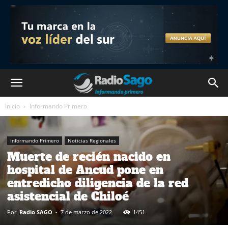
Inicio
Informando Primero
Informando Primero
Noticias Regionales
Muerte de recién nacido en
hospital de Ancud pone en
entredicho diligencia de la red
asistencial de Chiloé
Por
Radio SAGO
-
7 de marzo de 2022
1451