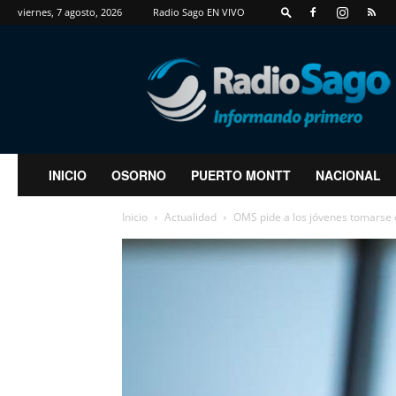
viernes, 7 agosto, 2026
Radio Sago EN VIVO
RadioSago
INICIO
OSORNO
PUERTO MONTT
NACIONAL
Inicio
Actualidad
OMS pide a los jóvenes tomarse e