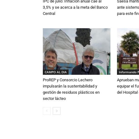
IPC de julio: Inflación anual cae al
Saesa mantie
3,5% y se acerca a la meta del Banco
ante sistema
Central
para este fi
CAMPO AL DIA
Informando 
ProREP y Consorcio Lechero
Aprueban má
impulsarán la sustentabilidad y
equipar el fu
gestión de residuos plásticos en
del Hospital 
sector lácteo