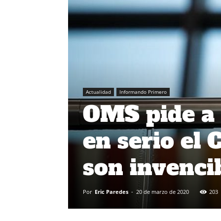
Actualidad
Informando Primero
OMS pide a 
en serio el 
son invenci
Por
Eric Paredes
-
20 de marzo de 2020
203