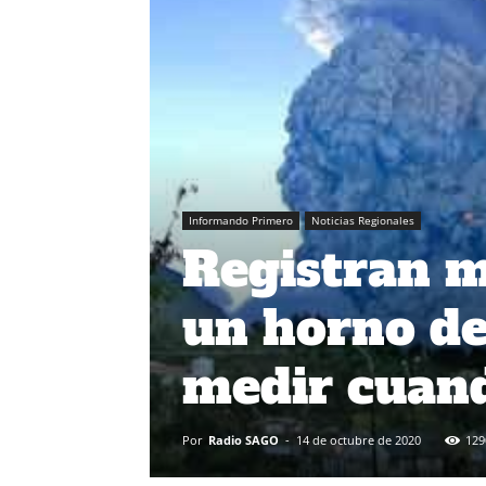
Informando Primero
Noticias Regionales
Registran 
un horno de
medir cuand
Por
Radio SAGO
-
14 de octubre de 2020
129