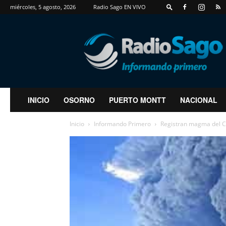
miércoles, 5 agosto, 2026
Radio Sago EN VIVO
RadioSago
INICIO
OSORNO
PUERTO MONTT
NACIONAL
Inicio
Informando Primero
Registran magma del Ch