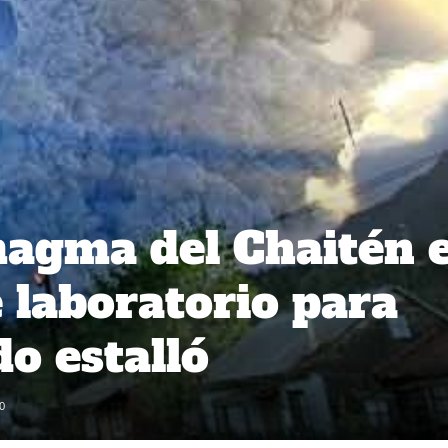
magma del Chaitén 
 laboratorio para
o estalló
0