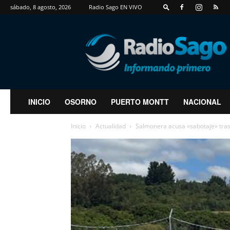
sábado, 8 agosto, 2026
Radio Sago EN VIVO
RadioSago
INICIO
OSORNO
PUERTO MONTT
NACIONAL
Inicio
Actualidad
Salmonera acusa «sabotaje» tras