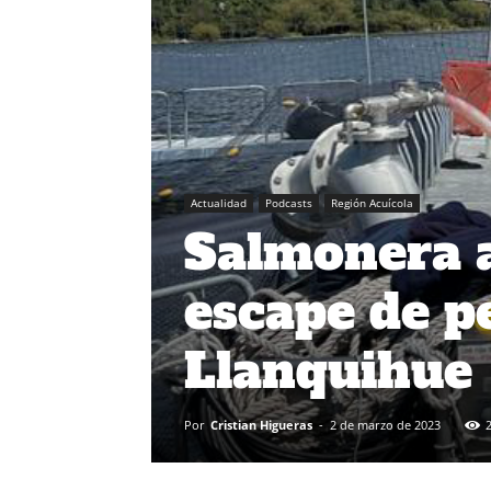
Actualidad
Podcasts
Región Acuícola
Salmonera a
escape de p
Llanquihue
Por
Cristian Higueras
-
2 de marzo de 2023