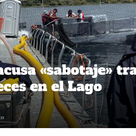
cusa «sabotaje» tr
eces en el Lago
233