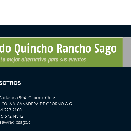
SOTROS
Mackenna 904, Osorno, Chile
ICOLA Y GANADERA DE OSORNO A.G.
64 223 2160
 9 57244942
sa@radiosago.cl