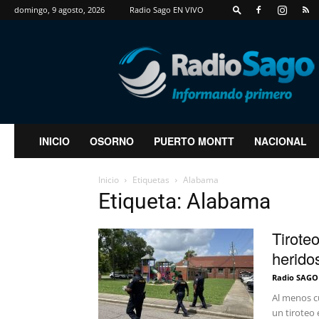
domingo, 9 agosto, 2026
Radio Sago EN VIVO
RadioSago
INICIO
OSORNO
PUERTO MONTT
NACIONAL
Inicio
Etiquetas
Alabama
Etiqueta: Alabama
Tirote
herido
Radio SAGO
Al menos c
un tiroteo 