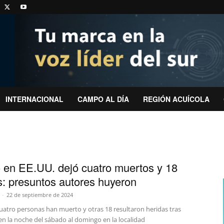
INTERNACIONAL
CAMPO AL DÍA
REGIÓN ACUÍCOLA
o en EE.UU. dejó cuatro muertos y 18
s: presuntos autores huyeron
-
22 de septiembre de 2024
uatro personas han muerto y otras 18 resultaron heridas tras
en la noche del sábado al domingo en la localidad