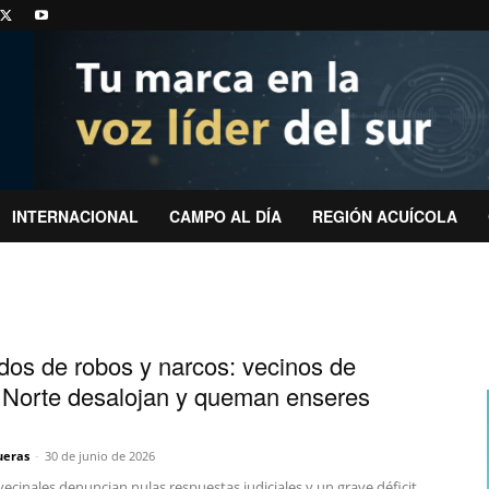
INTERNACIONAL
CAMPO AL DÍA
REGIÓN ACUÍCOLA
os de robos y narcos: vecinos de
 Norte desalojan y queman enseres
ueras
-
30 de junio de 2026
vecinales denuncian nulas respuestas judiciales y un grave déficit