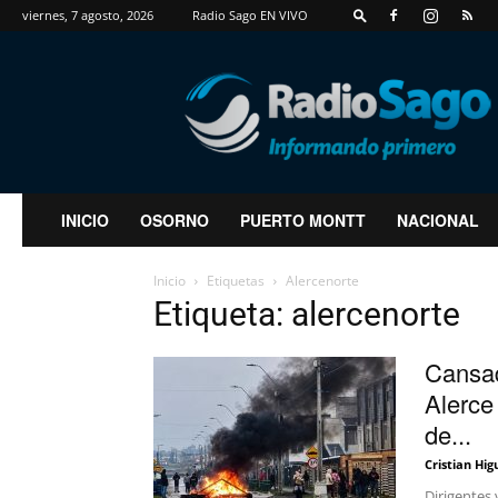
viernes, 7 agosto, 2026
Radio Sago EN VIVO
RadioSago
INICIO
OSORNO
PUERTO MONTT
NACIONAL
Inicio
Etiquetas
Alercenorte
Etiqueta: alercenorte
Cansad
Alerce
de...
Cristian Hig
Dirigentes 