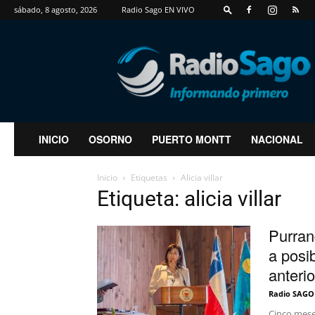
sábado, 8 agosto, 2026
Radio Sago EN VIVO
RadioSago
INICIO
OSORNO
PUERTO MONTT
NACIONAL
Inicio
Etiquetas
Alicia villar
Etiqueta: alicia villar
Purran
a posib
anterio
Radio SAGO
Cinco mese