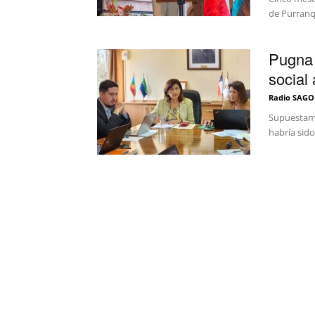
de Purranque
Pugna 
social
Radio SAGO
Supuestame
habría sid