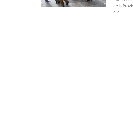
de la Provi
a la...