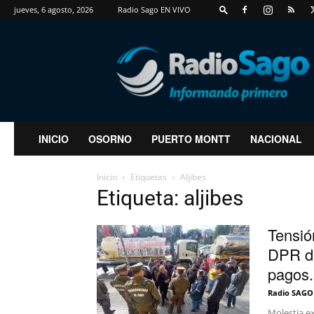
jueves, 6 agosto, 2026
Radio Sago EN VIVO
RadioSago
INICIO
OSORNO
PUERTO MONTT
NACIONAL
Inicio
Etiquetas
Aljibes
Etiqueta: aljibes
Tensió
DPR de
pagos.
Radio SAGO
Molestia e