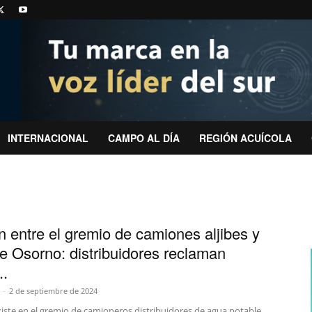
INTERNACIONAL
CAMPO AL DÍA
REGIÓN ACUÍCOLA
n entre el gremio de camiones aljibes y
 Osorno: distribuidores reclaman
..
-
2 de septiembre de 2024
xiste en el gremio de camioneros distribuidores de agua potable