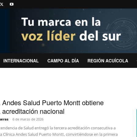
INTERNACIONAL
CAMPO AL DÍA
REGIÓN ACUÍCOLA
a Andes Salud Puerto Montt obtiene
a acreditación nacional
ueras
-
6 de marzo de 2026
endencia de Salud entregó la tercera acreditación consecutiva a
la Clínica Andes Salud Puerto Montt, convirtiéndose en la primera