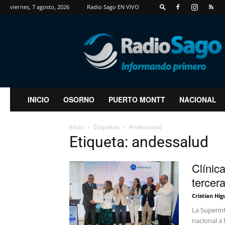
viernes, 7 agosto, 2026
Radio Sago EN VIVO
RadioSago
INICIO
OSORNO
PUERTO MONTT
NACIONAL
Inicio
Etiquetas
Andessalud
Etiqueta: andessalud
Clínic
tercer
Cristian Hig
La Superint
nacional a 