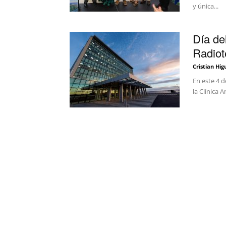
y única...
Día de
Radiote
Cristian Hig
En este 4 
la Clínica 