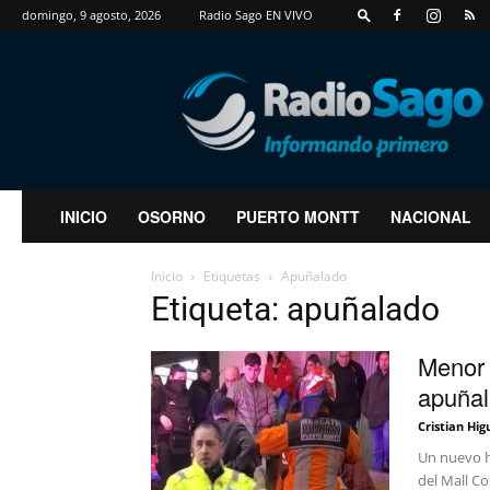
domingo, 9 agosto, 2026
Radio Sago EN VIVO
RadioSago
INICIO
OSORNO
PUERTO MONTT
NACIONAL
Inicio
Etiquetas
Apuñalado
Etiqueta: apuñalado
Menor 
apuñala
Cristian Hig
Un nuevo he
del Mall C