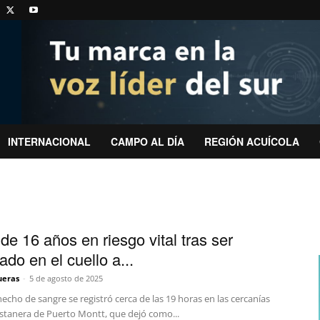
INTERNACIONAL
CAMPO AL DÍA
REGIÓN ACUÍCOLA
de 16 años en riesgo vital tras ser
do en el cuello a...
ueras
-
5 de agosto de 2025
cho de sangre se registró cerca de las 19 horas en las cercanías
ostanera de Puerto Montt, que dejó como...