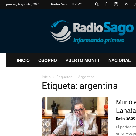
jueves, 6 agosto, 2026
Radio Sago EN VIVO
RadioSago
INICIO
OSORNO
PUERTO MONTT
NACIONAL
Inicio
Etiquetas
Argentina
Etiqueta: argentina
Murió 
Lanata
Radio SAGO
El periodis
en el Hospi