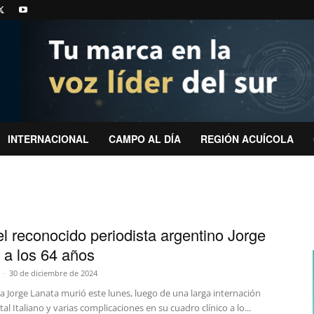
INTERNACIONAL
CAMPO AL DÍA
REGIÓN ACUÍCOLA
el reconocido periodista argentino Jorge
 a los 64 años
-
30 de diciembre de 2024
ta Jorge Lanata murió este lunes, luego de una larga internación
tal Italiano y varias complicaciones en su cuadro clínico a lo...