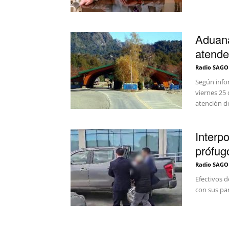
Aduana
atende
Radio SAGO
Según infor
viernes 25 
atención de
Interp
prófugo
Radio SAGO
Efectivos d
con sus par