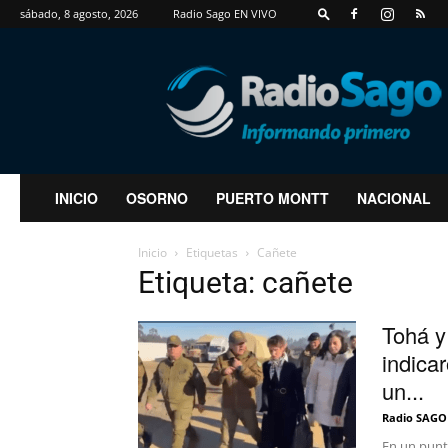
sábado, 8 agosto, 2026
Radio Sago EN VIVO
RadioSago
INICIO
OSORNO
PUERTO MONTT
NACIONAL
Inicio
Etiquetas
Cañete
Etiqueta: cañete
Tohá y
indica
un...
Radio SAGO
En un punto