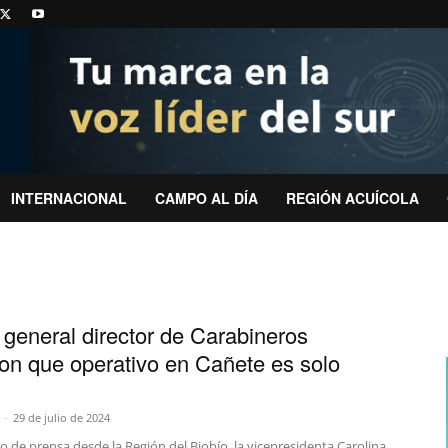
INTERNACIONAL
CAMPO AL DÍA
REGIÓN ACUÍCOLA
 general director de Carabineros
ron que operativo en Cañete es solo
-
29 de julio de 2024
 de prensa desde la Región del Biobío, la vicepresidenta Carolina