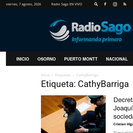
viernes, 7 agosto, 2026
Radio Sago EN VIVO
RadioSago
INICIO
OSORNO
PUERTO MONTT
NACIONAL
Inicio
Etiquetas
CathyBarriga
Etiqueta: CathyBarriga
Decret
Joaquí
socied
Cristian Hig
El exparlam