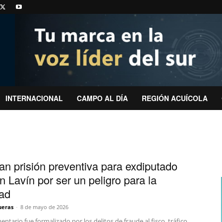
INTERNACIONAL
CAMPO AL DÍA
REGIÓN ACUÍCOLA
an prisión preventiva para exdiputado
n Lavín por ser un peligro para la
ad
ueras
-
8 de mayo de 2026
entario fue formalizado por los delitos de fraude al fisco, tráfico