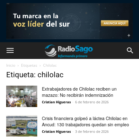
Inicio
Etiquetas
Chilolac
Etiqueta: chilolac
Extrabajadores de Chilolac reciben un
mazazo: No recibirán indemnización
Cristian Higueras
-
6 de febrero de 2026
Crisis financiera golpeó a láctea Chilolac en
Ancud: 130 trabajadores quedan sin empleo
Cristian Higueras
-
3 de febrero de 2026