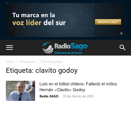
Inicio
Etiquetas
Clavito godoy
Etiqueta: clavito godoy
Luto en el fútbol chileno: Falleció el mítico
Hernán «Clavito» Godoy
Radio SAGO
-
19 de marzo de 2025