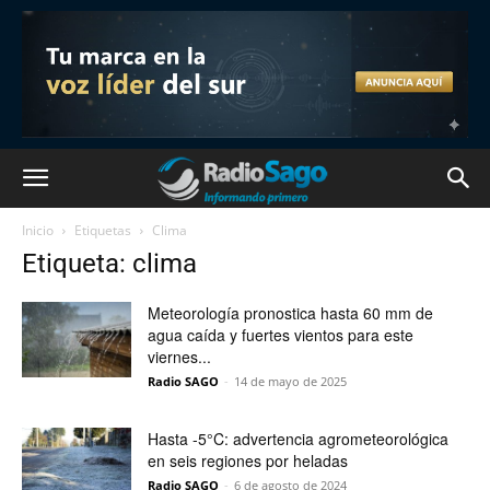
Inicio
Etiquetas
Clima
Etiqueta: clima
Meteorología pronostica hasta 60 mm de
agua caída y fuertes vientos para este
viernes...
Radio SAGO
-
14 de mayo de 2025
Hasta -5°C: advertencia agrometeorológica
en seis regiones por heladas
Radio SAGO
-
6 de agosto de 2024