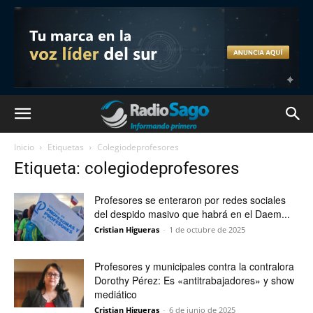
Inicio
Etiquetas
Colegiodeprofesores
Etiqueta: colegiodeprofesores
Profesores se enteraron por redes sociales
del despido masivo que habrá en el Daem...
Cristian Higueras
-
1 de octubre de 2025
Profesores y municipales contra la contralora
Dorothy Pérez: Es «antitrabajadores» y show
mediático
Cristian Higueras
-
6 de junio de 2025