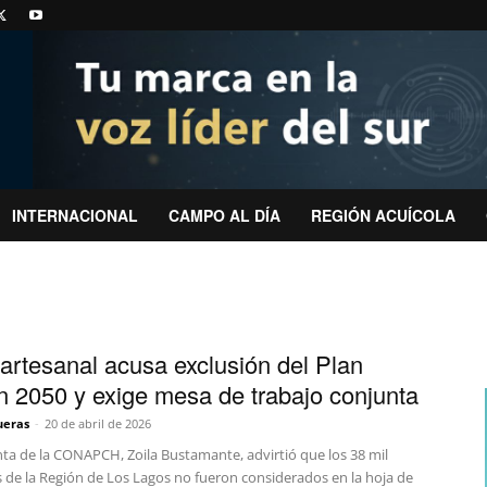
INTERNACIONAL
CAMPO AL DÍA
REGIÓN ACUÍCOLA
artesanal acusa exclusión del Plan
 2050 y exige mesa de trabajo conjunta
ueras
-
20 de abril de 2026
nta de la CONAPCH, Zoila Bustamante, advirtió que los 38 mil
 de la Región de Los Lagos no fueron considerados en la hoja de