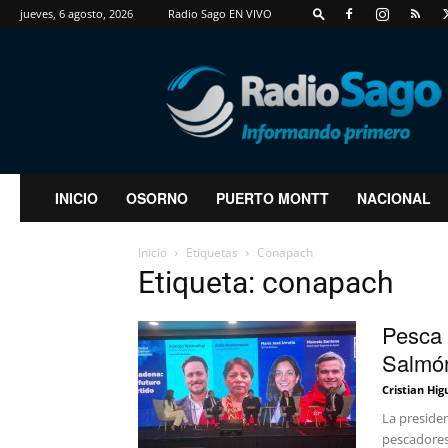
jueves, 6 agosto, 2026
Radio Sago EN VIVO
RadioSago
INICIO
OSORNO
PUERTO MONTT
NACIONAL
Inicio
Etiquetas
Conapach
Etiqueta: conapach
Pesca 
Salmón
Cristian Hig
La preside
pescadores