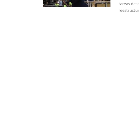
tareas dest
reestructur