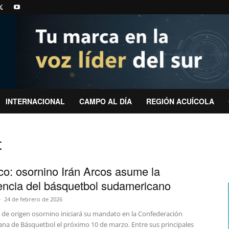
INTERNACIONAL
CAMPO AL DÍA
REGIÓN ACUÍCOLA
t
ico: osornino Irán Arcos asume la
encia del básquetbol sudamericano
-
24 de febrero de 2026
e de origen osornino iniciará su mandato en la Confederación
na de Básquetbol el próximo 10 de marzo. Entre sus principales