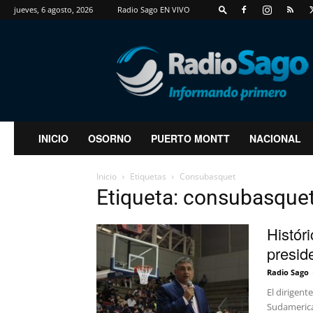
jueves, 6 agosto, 2026
Radio Sago EN VIVO
RadioSago
INICIO
OSORNO
PUERTO MONTT
NACIONAL
Inicio
Etiquetas
Consubasquet
Etiqueta: consubasque
Histór
presid
Radio Sago
El dirigent
Sudamerica