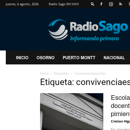
jueves, 6 agosto, 2026
Radio Sago EN VIVO
RadioSago
INICIO
OSORNO
PUERTO MONTT
NACIONAL
Inicio
Etiquetas
Convivenciaescolar
Etiqueta: convivenciae
Escola
docent
pimient
Cristian Hig
En convers