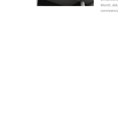
Montt, deta
convivenci