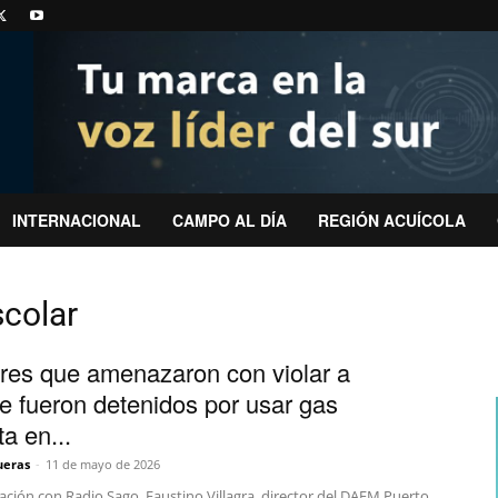
INTERNACIONAL
CAMPO AL DÍA
REGIÓN ACUÍCOLA
scolar
res que amenazaron con violar a
e fueron detenidos por usar gas
a en...
ueras
-
11 de mayo de 2026
ación con Radio Sago, Faustino Villagra, director del DAEM Puerto