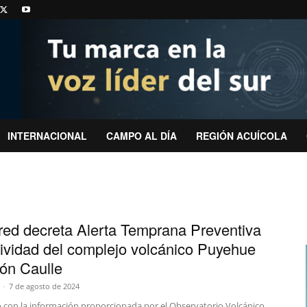
INTERNACIONAL
CAMPO AL DÍA
REGIÓN ACUÍCOLA
ed decreta Alerta Temprana Preventiva
tividad del complejo volcánico Puyehue
ón Caulle
-
7 de agosto de 2024
 con la información proporcionada por el Observatorio Volcánico