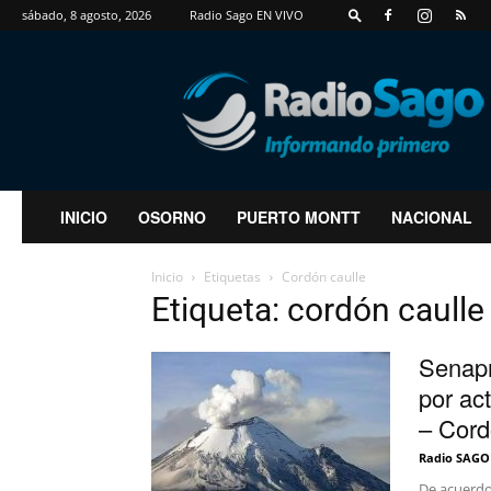
sábado, 8 agosto, 2026
Radio Sago EN VIVO
RadioSago
INICIO
OSORNO
PUERTO MONTT
NACIONAL
Inicio
Etiquetas
Cordón caulle
Etiqueta: cordón caulle
Senapr
por ac
– Cord
Radio SAGO
De acuerdo