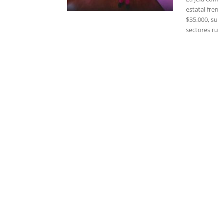
estatal fre
$35.000, s
sectores ru