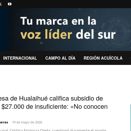
INTERNACIONAL
CAMPO AL DÍA
REGIÓN ACUÍCOLA
esa de Hualaihué califica subsidio de
 $27.000 de insuficiente: «No conocen
ueras
-
19 de mayo de 2026
munal, Cristina Espinoza Ojeda, cuestionó duramente el aporte