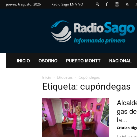
jueves, 6 agosto, 2026
Radio Sago EN VIVO
RadioSago
INICIO
OSORNO
PUERTO MONTT
NACIONAL
Inicio
Etiquetas
Cupóndegas
Etiqueta: cupóndegas
Alcald
gas de
la...
Cristian Hig
La jefa co