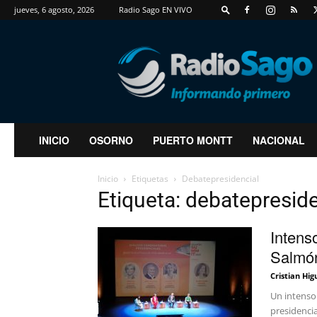
jueves, 6 agosto, 2026
Radio Sago EN VIVO
RadioSago
INICIO
OSORNO
PUERTO MONTT
NACIONAL
Inicio
Etiquetas
Debatepresidencial
Etiqueta: debatepreside
Intens
Salmón
Cristian Hig
Un intenso 
presidencia