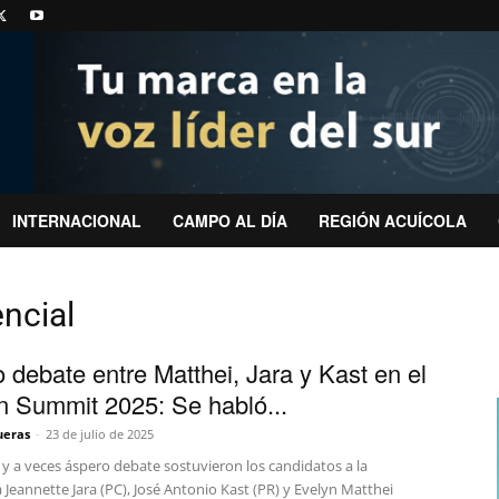
INTERNACIONAL
CAMPO AL DÍA
REGIÓN ACUÍCOLA
ncial
o debate entre Matthei, Jara y Kast en el
 Summit 2025: Se habló...
ueras
-
23 de julio de 2025
y a veces áspero debate sostuvieron los candidatos a la
 Jeannette Jara (PC), José Antonio Kast (PR) y Evelyn Matthei