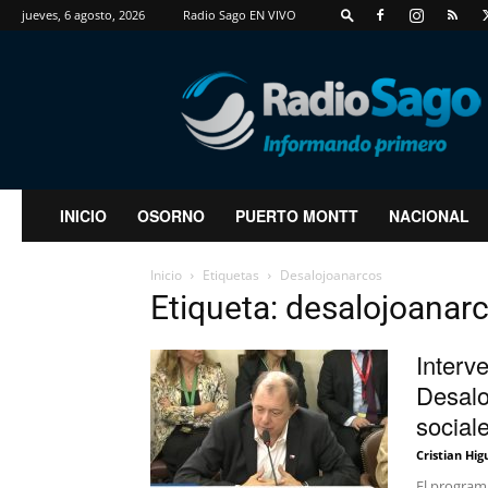
jueves, 6 agosto, 2026
Radio Sago EN VIVO
RadioSago
INICIO
OSORNO
PUERTO MONTT
NACIONAL
Inicio
Etiquetas
Desalojoanarcos
Etiqueta: desalojoanar
Interv
Desalo
social
Cristian Hig
El program