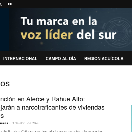
INTERNACIONAL
CAMPO AL DÍA
REGIÓN ACUÍCOLA
cos
ención en Alerce y Rahue Alto:
jarán a narcotraficantes de viviendas
es
ueras
-
3 de abril de 2026
a de Barrios Críticos contempla la recuperación de espacios