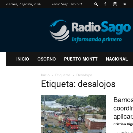
viernes, 7 agosto, 2026
Radio Sago EN VIVO
RadioSago
INICIO
OSORNO
PUERTO MONTT
NACIONAL
Inicio
Etiquetas
Desalojos
Etiqueta: desalojos
Barrios
coordi
aplicar.
Cristian Hig
La implemen