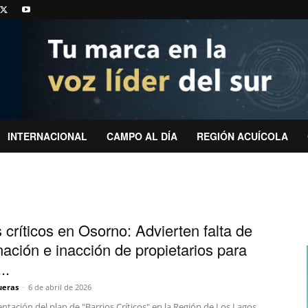
INTERNACIONAL
CAMPO AL DÍA
REGIÓN ACUÍCOLA
 críticos en Osorno: Advierten falta de
nación e inacción de propietarios para
..
ueras
-
6 de abril de 2026
tación del plan de "Barrios Críticos" en la Región de Los Lagos