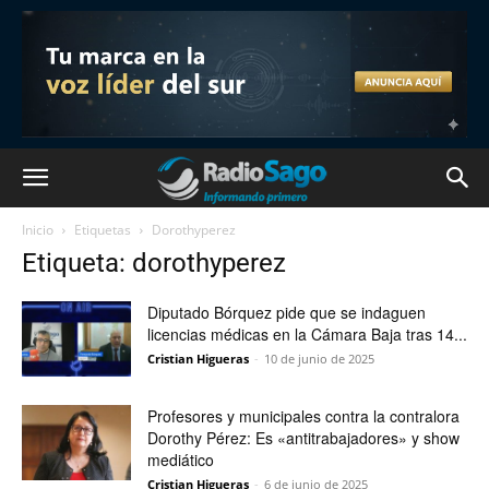
Inicio
Etiquetas
Dorothyperez
Etiqueta: dorothyperez
Diputado Bórquez pide que se indaguen
licencias médicas en la Cámara Baja tras 14...
Cristian Higueras
-
10 de junio de 2025
Profesores y municipales contra la contralora
Dorothy Pérez: Es «antitrabajadores» y show
mediático
Cristian Higueras
-
6 de junio de 2025