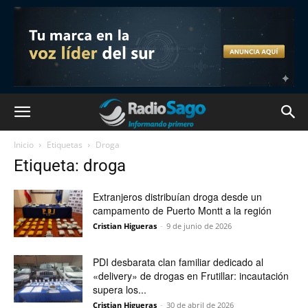
Inicio
Etiquetas
Droga
Etiqueta: droga
Extranjeros distribuían droga desde un
campamento de Puerto Montt a la región
Cristian Higueras
-
9 de junio de 2026
PDI desbarata clan familiar dedicado al
«delivery» de drogas en Frutillar: incautación
supera los...
Cristian Higueras
-
30 de abril de 2026