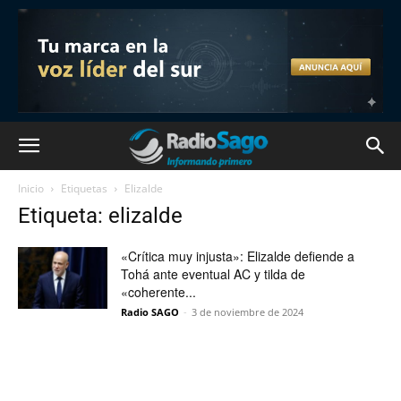
Inicio
Etiquetas
Elizalde
Etiqueta: elizalde
«Crítica muy injusta»: Elizalde defiende a
Tohá ante eventual AC y tilda de
«coherente...
Radio SAGO
-
3 de noviembre de 2024