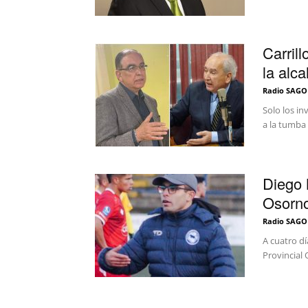
Carril
la alc
Radio SAGO
Solo los in
a la tumba 
Diego 
Osorno
Radio SAGO
A cuatro dí
Provincial 