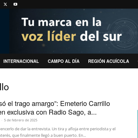
INTERNACIONAL
CAMPO AL DÍA
REGIÓN ACUÍCOLA
llo
só el trago amargo”: Emeterio Carrillo
en exclusiva con Radio Sago, a...
-
5 de febrero de 2025
ncerlo de dar la entrevista. Un tira y afloja entre periodista y el
nterés, que finalmente llegó a buen puerto. En...