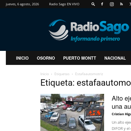
jueves, 6 agosto, 2026
Radio Sago EN VIVO
RadioSago
INICIO
OSORNO
PUERTO MONTT
NACIONAL
Inicio
Etiquetas
Estafaautomotriz
Etiqueta: estafaautomo
Alto e
una au
Cristian Hig
Un alto ej
DIFOR y el 