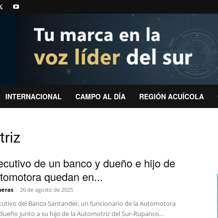
INTERNACIONAL
CAMPO AL DÍA
REGIÓN ACUÍCOLA
triz
jecutivo de un banco y dueño e hijo de
tomotora quedan en...
ueras
-
26 de agosto de 2025
ecutivo del Banco Santander, un funcionario de la Automotora
dueño junto a su hijo de la Automotriz del Sur-Rupanco...