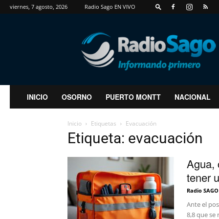
viernes, 7 agosto, 2026
Radio Sago EN VIVO
RadioSago
INICIO
OSORNO
PUERTO MONTT
NACIONAL
Inicio
Etiquetas
Evacuación
Etiqueta: evacuación
Agua, 
tener 
Radio SAGO
Ante el pos
8,8 que se 