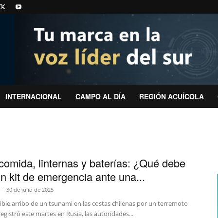
INTERNACIONAL
CAMPO AL DÍA
REGIÓN ACUÍCOLA
comida, linternas y baterías: ¿Qué debe
un kit de emergencia ante una...
-
30 de julio de 2025
ible arribo de un tsunami en las costas chilenas por un terremoto
registró este martes en Rusia, las autoridades...