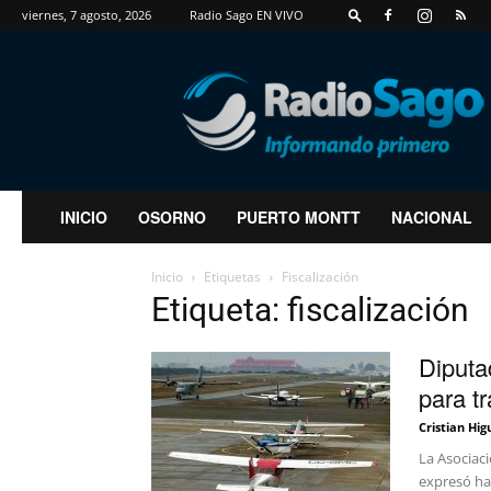
viernes, 7 agosto, 2026
Radio Sago EN VIVO
RadioSago
INICIO
OSORNO
PUERTO MONTT
NACIONAL
Inicio
Etiquetas
Fiscalización
Etiqueta: fiscalización
Diputa
para t
Cristian Hig
La Asociaci
expresó hac