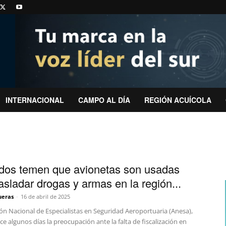
INTERNACIONAL
CAMPO AL DÍA
REGIÓN ACUÍCOLA
dos temen que avionetas son usadas
rasladar drogas y armas en la región...
ueras
-
16 de abril de 2025
ón Nacional de Especialistas en Seguridad Aeroportuaria (Anesa),
e algunos días la preocupación ante la falta de fiscalización en