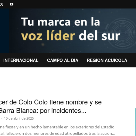
INTERNACIONAL
CAMPO AL DÍA
REGIÓN ACUÍCOLA
cer de Colo Colo tiene nombre y se
Garra Blanca: por incidentes...
-
10 de abril de 2025
na fiesta y en un hecho lamentable en los exteriores del Estadio
 fallecieron dos menores de edad atropellados tras la acción...