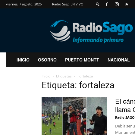
viernes, 7 agosto, 2026
Radio Sago EN VIVO
RadioSago
INICIO
OSORNO
PUERTO MONTT
NACIONAL
Inicio
Etiquetas
Fortaleza
Etiqueta: fortaleza
El cán
llama 
Radio SAGO
Debía ser u
Monumental,