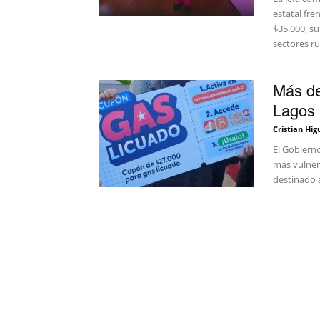
estatal fre
$35.000, s
sectores ru
Más de
Lagos 
Cristian Hig
El Gobierno
más vulnera
destinado a