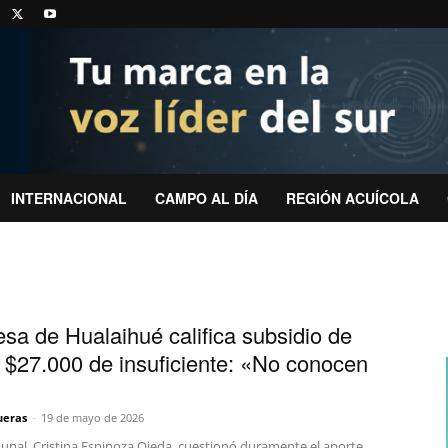
INTERNACIONAL
CAMPO AL DÍA
REGIÓN ACUÍCOLA
esa de Hualaihué califica subsidio de
 $27.000 de insuficiente: «No conocen
ueras
-
19 de mayo de 2026
munal, Cristina Espinoza Ojeda, cuestionó duramente el aporte