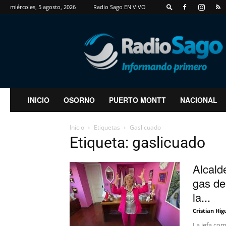
miércoles, 5 agosto, 2026
Radio Sago EN VIVO
RadioSago
INICIO
OSORNO
PUERTO MONTT
NACIONAL
Inicio
Etiquetas
Gaslicuado
Etiqueta: gaslicuado
Alcald
gas de
la...
Cristian Hig
La jefa co