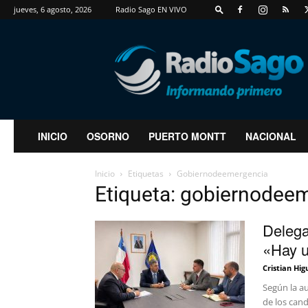
jueves, 6 agosto, 2026
Radio Sago EN VIVO
RadioSago
INICIO
OSORNO
PUERTO MONTT
NACIONAL
Inicio
Etiquetas
Gobiernodeemergencia
Etiqueta: gobiernodee
Delega
«Hay u
Cristian Hig
Según la au
de los cand