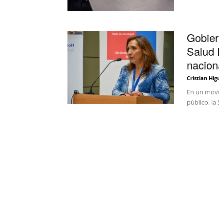
Gobier
Salud 
nacion
Cristian Hig
En un movi
público, la