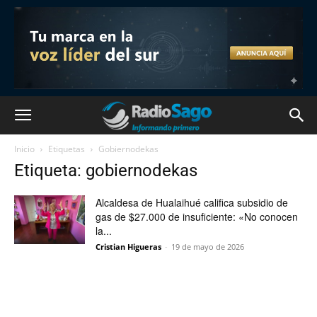
Inicio
Etiquetas
Gobiernodekas
Etiqueta: gobiernodekas
Alcaldesa de Hualaihué califica subsidio de
gas de $27.000 de insuficiente: «No conocen
la...
Cristian Higueras
-
19 de mayo de 2026