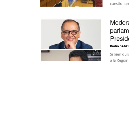
cuestionami
Modera
parlam
Presid
Radio SAGO
Si bien dur
a la Región