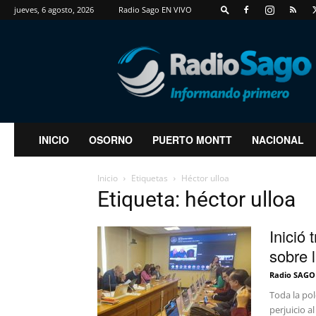
jueves, 6 agosto, 2026
Radio Sago EN VIVO
RadioSago
INICIO
OSORNO
PUERTO MONTT
NACIONAL
Inicio
Etiquetas
Héctor ulloa
Etiqueta: héctor ulloa
Inició
sobre 
Radio SAGO
Toda la pol
perjuicio a