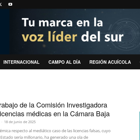
INTERNACIONAL
CAMPO AL DÍA
REGIÓN ACUÍCOLA
 trabajo de la Comisión Investigadora
licencias médicas en la Cámara Baja
-
18 de junio de 2025
émica respecto al mediático caso de las licencias falsas, cuyo
l Estado sería millonario, ha generado una ola de