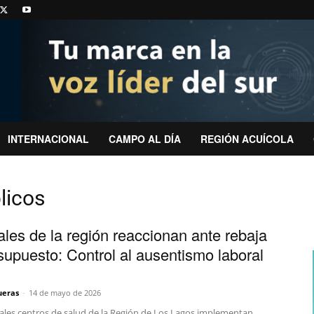
INTERNACIONAL
CAMPO AL DÍA
REGIÓN ACUÍCOLA
licos
ales de la región reaccionan ante rebaja
supuesto: Control al ausentismo laboral
ueras
-
14 de mayo de 2026
pales centros de salud de la Región de Los Lagos implementan