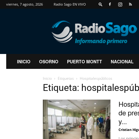
viernes, 7 agosto, 2026
Radio Sago EN VIVO
RadioSago
INICIO
OSORNO
PUERTO MONTT
NACIONAL
Inicio
Etiquetas
Hospitalespúblicos
Etiqueta: hospitalespúb
Hospit
de pre
y...
Cristian Hig
Los princi