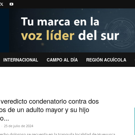
INTERNACIONAL
CAMPO AL DÍA
REGIÓN ACUÍCOLA
 veredicto condenatorio contra dos
os de un adulto mayor y su hijo
o...
-
25 de julio de 2024
cho doloroso se recuerda en la tranquila localidad de Hueyusca,