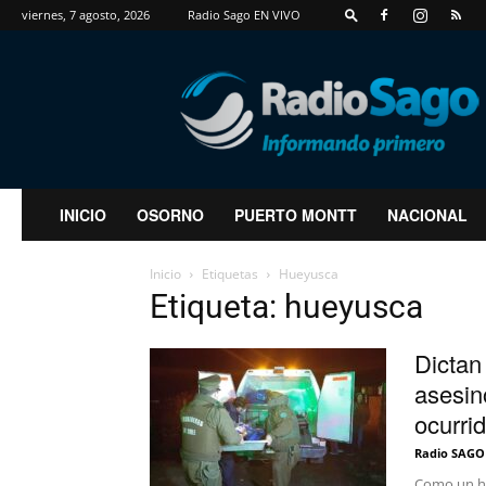
viernes, 7 agosto, 2026
Radio Sago EN VIVO
RadioSago
INICIO
OSORNO
PUERTO MONTT
NACIONAL
Inicio
Etiquetas
Hueyusca
Etiqueta: hueyusca
Dictan
asesin
ocurrid
Radio SAGO
Como un he