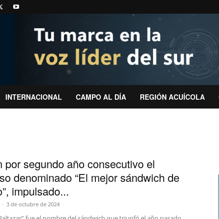
INTERNACIONAL
CAMPO AL DÍA
REGIÓN ACUÍCOLA
 por segundo año consecutivo el
so denominado “El mejor sándwich de
”, impulsado...
-
3 de octubre de 2024
Baltazar” fue el nombre del sándwich que triunfó el año pasado