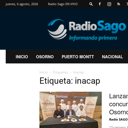
jueves, 6 agosto, 2026
Radio Sago EN VIVO
RadioSago
INICIO
OSORNO
PUERTO MONTT
NACIONAL
Inicio
Etiquetas
Inacap
Etiqueta: inacap
Lanzan
concur
Osorno
Radio SAGO
“Guerrero 