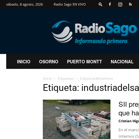
sábado, 8 agosto, 2026
Radio Sago EN VIVO
RadioSago
INICIO
OSORNO
PUERTO MONTT
NACIONAL
Inicio
Etiquetas
Industriadelsalmon
Etiqueta: industriadel
SII pr
que ha
Cristian Hig
En el marco
Internos (S