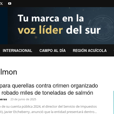
INTERNACIONAL
CAMPO AL DÍA
REGIÓN ACUÍCOLA
salmon
epara querellas contra crimen organizado
 robado miles de toneladas de salmón
ueras
-
23 de junio de 2025
 de su cuenta pública 2024, el director del Servicio de Impuestos
II), Javier Etcheberry, anunció que la entidad presentará dentro...