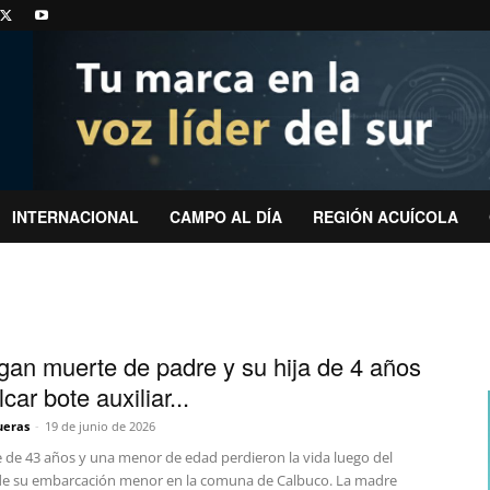
INTERNACIONAL
CAMPO AL DÍA
REGIÓN ACUÍCOLA
igan muerte de padre y su hija de 4 años
lcar bote auxiliar...
ueras
-
19 de junio de 2026
de 43 años y una menor de edad perdieron la vida luego del
de su embarcación menor en la comuna de Calbuco. La madre