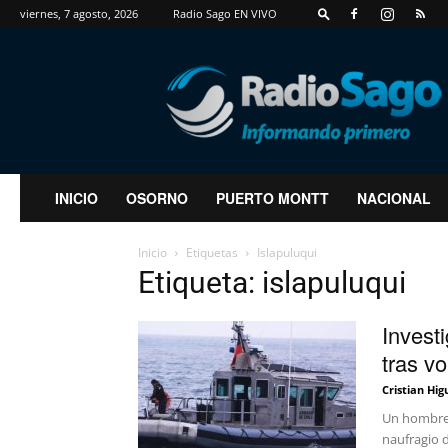
viernes, 7 agosto, 2026
Radio Sago EN VIVO
RadioSago
INICIO
OSORNO
PUERTO MONTT
NACIONAL
Inicio
Etiquetas
Islapuluqui
Etiqueta: islapuluqui
Invest
tras vo
Cristian Hig
Un hombre 
naufragio 