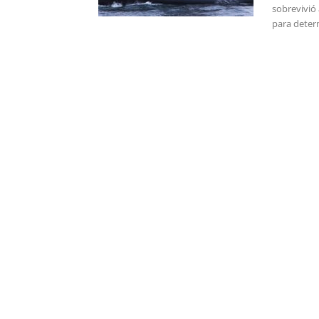
sobrevivió 
para deter