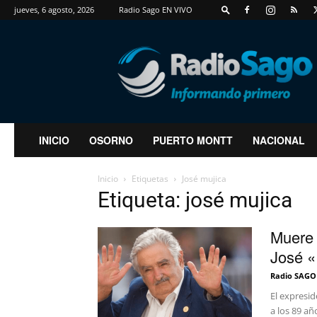
jueves, 6 agosto, 2026
Radio Sago EN VIVO
RadioSago
INICIO
OSORNO
PUERTO MONTT
NACIONAL
Inicio
Etiquetas
José mujica
Etiqueta: josé mujica
Muere 
José «
Radio SAGO
El expresid
a los 89 añ