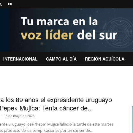
INTERNACIONAL
CAMPO AL DÍA
REGIÓN ACUÍCOLA
a los 89 años el expresidente uruguayo
Pepe» Mujica: Tenía cáncer de...
-
13 de mayo de 2025
ente uruguayo José "Pepe" Mujica falleció la tarde de este martes
os producto de las complicaciones por un cáncer de...